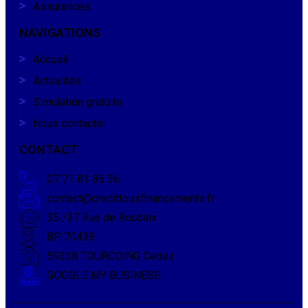
Assurances
NAVIGATIONS
Accueil
Actualités
Simulation gratuite
Nous contacter
CONTACT
07 71 81 86 36
contact@credittousfinancements.fr
35 /37 Rue de Roubaix
BP. 70438
59338 TOURCOING Cedex
GOOGLE MY BUSINESS