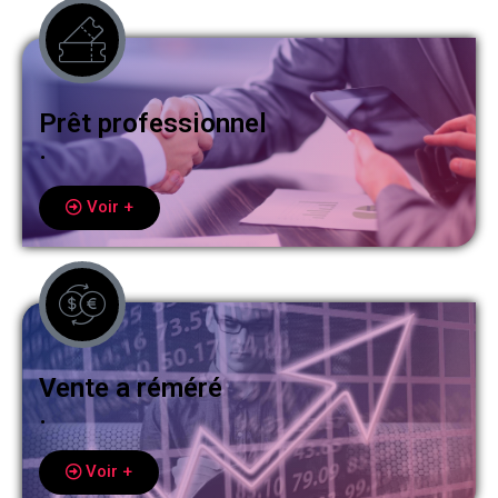
Prêt professionnel
.
Voir +
Vente a réméré
.
Voir +