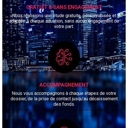
GRATUIT & SANS ENGAGEMENT
Nous réalisions une étude gratuite, personnalisée et
adaptée à chaque situation, sans aucun engagement de
votre part.
ACCOMPAGNEMENT
Nous vous accompagnons à chaque étapes de votre
dossier, de la prise de contact jusqu’au décaissement
des fonds.